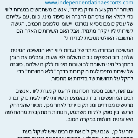
www.independentlatinaescorts.com
משחר "המקצוע הוותיק ביותר", אנשים משתמשים בנערות ליווי
כדי למלא את צרכיהם לחברה או סיפוק מיני. כיום, עם עלייתם
של עסקים מבוססי אינטרנט ויישומי טלפונים חכמים, הגישה
לשירותי ליווי קלה מתמיד. אבל האם השירותים האלה הם
התשובה האולטימטיבית לבדידות?
המשיכה הברורה ביותר של נערות ליווי היא המשיכה המינית
שלהן. רוב הספקים גובים תשלום לפי שעות, ומבלים את הזמן
במתן כל מיני תשומת לב וטובות מיניות ללקוח שלהם. סוג זה
של שירות נתפס לעתים קרובות כדרך "ללא מחויבות" כדי
להקל על תחושות של בדידות או מחסור.
עם זאת, ישנם מספר חסרונות להעסיק נערת ליווי. אנשים
רבים המחפשים חברות באמצעות שירותי ליווי לעיתים קרובות
מרגישים מבודדים ומנותקים יותר לאחר מכן. מכיוון שהמרחק
הרגשי בין ספק ללקוח משתמע, הנוחות המתקבלת מההחלפה
היא זמנית וחולפת במקרה הטוב.
יתר על כן, ישנם שיקולים אתיים רבים שיש לשקול בעת