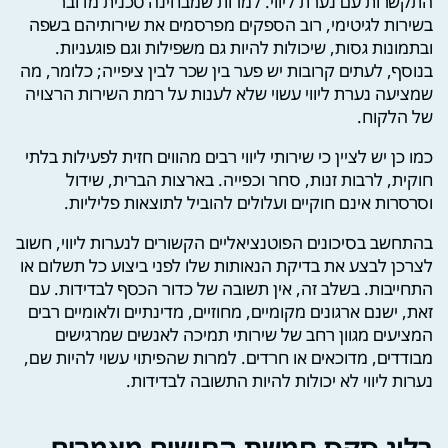
התקשרות עם נערת ליווי. למרות שמבחינה טכנית מדובר
בשירות לגיטימי, רוב הספקים מפרסמים את שירותיהם בשפה
ובתמונות גסות, שיכולות להיות גם משפילות וגם פוגעניות.
בנוסף, לעתים קרובות יש פער בין שכר לבין ציפייה; כלומר, מה
שמציעה נערת ליווי עשוי שלא לענות על רמת השירות הרצויה
של הלקוח.
כמו כן יש לציין כי שירותי ליווי רבים מהווים חזית לפעילות בלתי
חוקית, לרבות זנות, סחר וכפייה. בארצות הברית, שידול
וסרסרות אינם חוקיים ועלולים להוביל לתוצאות פליליות.
בהתחשב בסיכונים הפוטנציאליים הקשורים לנערות ליווי, חשוב
לצרכן לבצע את בדיקת הנאותות שלו לפני ביצוע כל תשלום או
התחייבות. בשלב זה, אין תשובה של כדור הכסף לבדידות. עם
זאת, ישנם ארגונים מקומיים, מחוזיים, מדינתיים ולאומיים רבים
המציעים מגוון רחב של שירותי תמיכה לאנשים שמרגישים
מבודדים, מדוכאים או חרדים. למרות שהפיתוי עשוי להיות שם,
נערות ליווי לא יכולות להיות התשובה לבדידות.
בלוג סקס חמשת החושים מאמרים