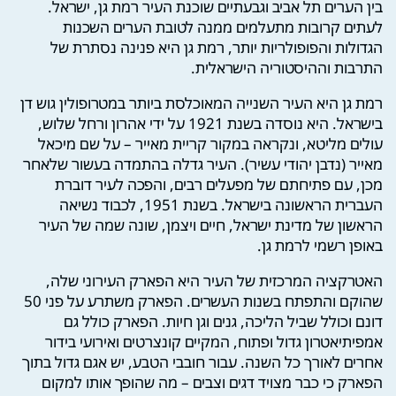
בין הערים תל אביב וגבעתיים שוכנת העיר רמת גן, ישראל.
לעתים קרובות מתעלמים ממנה לטובת הערים השכנות
הגדולות והפופולריות יותר, רמת גן היא פנינה נסתרת של
התרבות וההיסטוריה הישראלית.
רמת גן היא העיר השנייה המאוכלסת ביותר במטרופולין גוש דן
בישראל. היא נוסדה בשנת 1921 על ידי אהרון ורחל שלוש,
עולים מליטא, ונקראה במקור קריית מאייר – על שם מיכאל
מאייר (נדבן יהודי עשיר). העיר גדלה בהתמדה בעשור שלאחר
מכן, עם פתיחתם של מפעלים רבים, והפכה לעיר דוברת
העברית הראשונה בישראל. בשנת 1951, לכבוד נשיאה
הראשון של מדינת ישראל, חיים ויצמן, שונה שמה של העיר
באופן רשמי לרמת גן.
האטרקציה המרכזית של העיר היא הפארק העירוני שלה,
שהוקם והתפתח בשנות העשרים. הפארק משתרע על פני 50
דונם וכולל שביל הליכה, גנים וגן חיות. הפארק כולל גם
אמפיתיאטרון גדול ופתוח, המקיים קונצרטים ואירועי בידור
אחרים לאורך כל השנה. עבור חובבי הטבע, יש אגם גדול בתוך
הפארק כי כבר מצויד דגים וצבים – מה שהופך אותו למקום