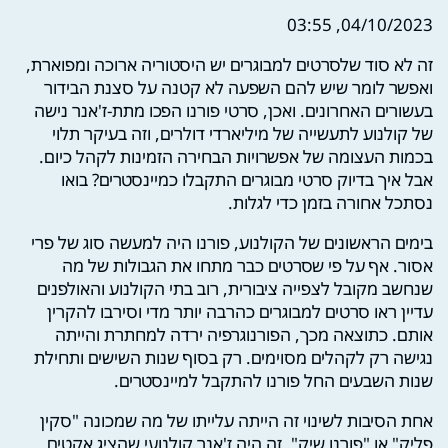
04/10/2023, 03:55
זה לא סוד שלסרטים למבוגרים יש היסטוריה ארוכה ומפוארת,
ואפשר לומר שיש להם השפעה לא קטנה על סצנת הבידור
בעשורים האחרונים. ואכן, סרטי פורנו הפכו מתת-ז'אנר נישה
של קולנוע לתעשייה של מיליארדי דולרים, וזה בעיקר תלוי
בכמות העצומה של אפשרויות הבחירה הזמינות לקהל כיום.
אבל איך בדיוק סרטי מבוגרים התקבלו כמיינסטרים? בואו
נסתכל אחורה בזמן כדי לגלות.
בימים הראשונים של הקולנוע, פורנו היה למעשה סוג של פרי
אסור. אף על פי שסרטים כבר מתחו את הגבולות של מה
שנחשב מקובל לצפייה ציבורית, רוב בתי הקולנוע והאולפנים
עדיין ראו סרטים למבוגרים כהרבה יותר מדי וסירבו להקרין
אותם. כתוצאה מכך, הפורנוגרפיה ירדה למחתרת והייתה
נגישה רק לקהלים מסוימים. רק בסוף שנות השישים ותחילת
שנות השבעים החל פורנו להתקבל למיינסטרים.
אחת הסיבות לשינוי זה הייתה עלייתו של מה שמכונה "סקין
פליק" או "פורנו שיק". זה היה ז'אנר קולנועי שהציג אקטים