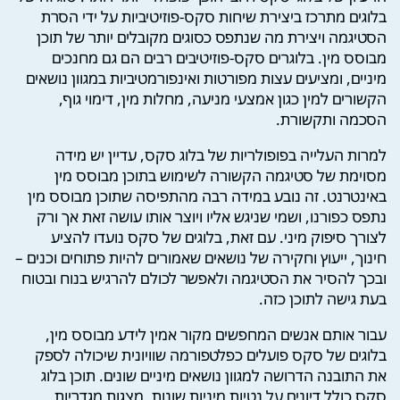
בלוגים מתרכז ביצירת שיחות סקס-פוזיטיביות על ידי הסרת
הסטיגמה ויצירת מה שנתפס כסוגים מקובלים יותר של תוכן
מבוסס מין. בלוגרים סקס-פוזיטיבים רבים הם גם מחנכים
מיניים, ומציעים עצות מפורטות ואינפורמטיביות במגוון נושאים
הקשורים למין כגון אמצעי מניעה, מחלות מין, דימוי גוף,
הסכמה ותקשורת.
למרות העלייה בפופולריות של בלוג סקס, עדיין יש מידה
מסוימת של סטיגמה הקשורה לשימוש בתוכן מבוסס מין
באינטרנט. זה נובע במידה רבה מהתפיסה שתוכן מבוסס מין
נתפס כפורנו, ושמי שניגש אליו ויוצר אותו עושה זאת אך ורק
לצורך סיפוק מיני. עם זאת, בלוגים של סקס נועדו להציע
חינוך, ייעוץ וחקירה של נושאים שאמורים להיות פתוחים וכנים –
ובכך להסיר את הסטיגמה ולאפשר לכולם להרגיש בנוח ובטוח
בעת גישה לתוכן כזה.
עבור אותם אנשים המחפשים מקור אמין לידע מבוסס מין,
בלוגים של סקס פועלים כפלטפורמה שוויונית שיכולה לספק
את התובנה הדרושה למגוון נושאים מיניים שונים. תוכן בלוג
סקס כולל דיונים על נטיות מיניות שונות, מצגות מגדריות