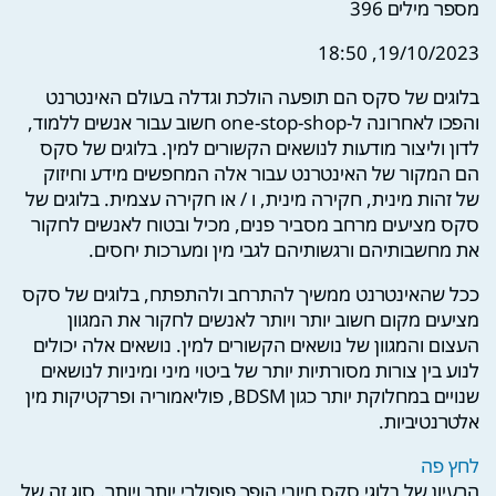
מספר מילים
396
19/10/2023, 18:50
בלוגים של סקס הם תופעה הולכת וגדלה בעולם האינטרנט
והפכו לאחרונה ל-one-stop-shop חשוב עבור אנשים ללמוד,
לדון וליצור מודעות לנושאים הקשורים למין. בלוגים של סקס
הם המקור של האינטרנט עבור אלה המחפשים מידע וחיזוק
של זהות מינית, חקירה מינית, ו / או חקירה עצמית. בלוגים של
סקס מציעים מרחב מסביר פנים, מכיל ובטוח לאנשים לחקור
את מחשבותיהם ורגשותיהם לגבי מין ומערכות יחסים.
ככל שהאינטרנט ממשיך להתרחב ולהתפתח, בלוגים של סקס
מציעים מקום חשוב יותר ויותר לאנשים לחקור את המגוון
העצום והמגוון של נושאים הקשורים למין. נושאים אלה יכולים
לנוע בין צורות מסורתיות יותר של ביטוי מיני ומיניות לנושאים
שנויים במחלוקת יותר כגון BDSM, פוליאמוריה ופרקטיקות מין
אלטרנטיביות.
לחץ פה
הרעיון של בלוגי סקס חיובי הופך פופולרי יותר ויותר. סוג זה של