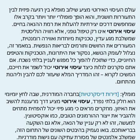
עולם העיסוי האירוטי מציע שילוב מופלא בין רגיעה פיזית לבין
התעוררות חושנית, והוא הופך פופולרי יותר ויותר בקרב אלו
שמחפשים דרכים יצירתיות להעלות את רמת ההנאה בחיים.
עיסוי אירוטי
אינו רק טיפול גופני, אלא חוויה הוליסטית
שמשלבת מגע עדין, טכניקות מיוחדות ואווירה רומנטית,
המעוררים את החושים ותורמים לבריאות הנפשית. במאמר זה,
נצלול לעומק הנושא, נסקור את היתרונות, הטכניקות והטיפים
החיוניים, כדי שתוכלו להפוך כל מפגש לעניין בלתי נשכח. אם
אתם סקרנים לגלות כיצד
עיסוי אירוטי
יכול לשפר את חייכם,
המשיכו לקרוא – זהו המדריך המלא שיעזור לכם להבין וליהנות
מהתחום.
מומלץ:
[דירות דיסקרטיות]
בחברה המודרנית, שבה לחץ יומיומי
הוא חלק בלתי נפרד,
עיסוי אירוטי
מציע דרך מרעננת להשיב
את האיזון. מחקרים מראים כי מגע פיזי יכול להפחית מתחים
ולהגביר את ייצור ההורמונים הטובים, כמו אוקסיטוצין.
למעשה, זהו לא רק עניין של הנאה, אלא גם השקעה
בבריאותכם. בואו נעמיק בהיבטים השונים של התחום הזה,
שמשלב אלמנטים של מסורת עתיקה עם גישות מודרניות.